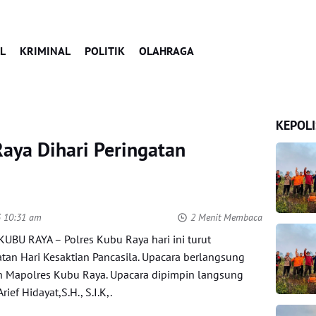
L
KRIMINAL
POLITIK
OLAHRAGA
KEPOLI
aya Dihari Peringatan
3 10:31 am
2 Menit Membaca
BU RAYA – Polres Kubu Raya hari ini turut
tan Hari Kesaktian Pancasila. Upacara berlangsung
n Mapolres Kubu Raya. Upacara dipimpin langsung
ef Hidayat,S.H., S.I.K,.