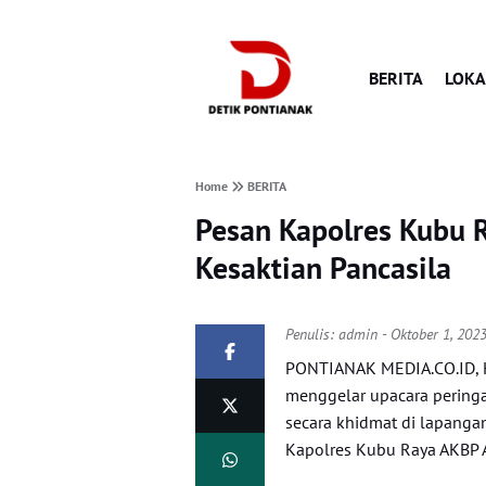
BERITA
LOKA
Home
BERITA
Pesan Kapolres Kubu R
Kesaktian Pancasila
Penulis:
admin
- Oktober 1, 202
PONTIANAK MEDIA.CO.ID, KU
menggelar upacara peringa
secara khidmat di lapanga
Kapolres Kubu Raya AKBP Ari