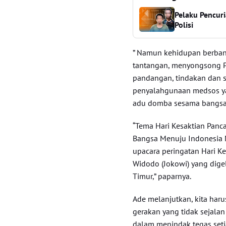
Pelaku Pencur
Polisi
” Namun kehidupan berban
tantangan, menyongsong Pi
pandangan, tindakan dan si
penyalahgunaan medsos ya
adu domba sesama bangsa,
“Tema Hari Kesaktian Panc
Bangsa Menuju Indonesia M
upacara peringatan Hari Ke
Widodo (Jokowi) yang dige
Timur,” paparnya.
Ade melanjutkan, kita ha
gerakan yang tidak sejala
dalam menindak tegas setia