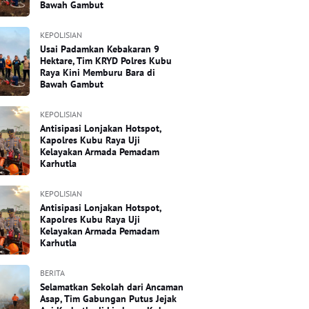
Bawah Gambut
KEPOLISIAN
Usai Padamkan Kebakaran 9
Hektare, Tim KRYD Polres Kubu
Raya Kini Memburu Bara di
Bawah Gambut
KEPOLISIAN
Antisipasi Lonjakan Hotspot,
Kapolres Kubu Raya Uji
Kelayakan Armada Pemadam
Karhutla
KEPOLISIAN
Antisipasi Lonjakan Hotspot,
Kapolres Kubu Raya Uji
Kelayakan Armada Pemadam
Karhutla
BERITA
Selamatkan Sekolah dari Ancaman
Asap, Tim Gabungan Putus Jejak