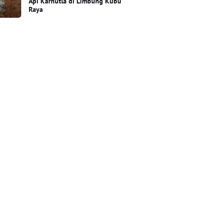
Api Karhutla di Limbung Kubu
Raya