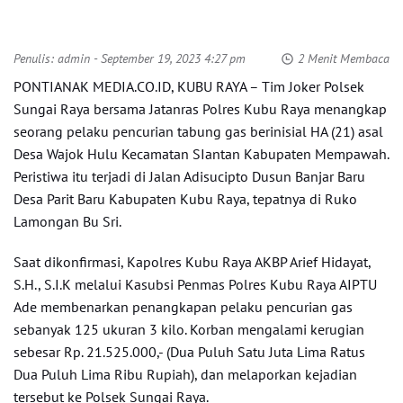
Penulis:
admin
- September 19, 2023 4:27 pm
2 Menit Membaca
PONTIANAK MEDIA.CO.ID, KUBU RAYA – Tim Joker Polsek
Sungai Raya bersama Jatanras Polres Kubu Raya menangkap
seorang pelaku pencurian tabung gas berinisial HA (21) asal
Desa Wajok Hulu Kecamatan SIantan Kabupaten Mempawah.
Peristiwa itu terjadi di Jalan Adisucipto Dusun Banjar Baru
Desa Parit Baru Kabupaten Kubu Raya, tepatnya di Ruko
Lamongan Bu Sri.
Saat dikonfirmasi, Kapolres Kubu Raya AKBP Arief Hidayat,
S.H., S.I.K melalui Kasubsi Penmas Polres Kubu Raya AIPTU
Ade membenarkan penangkapan pelaku pencurian gas
sebanyak 125 ukuran 3 kilo. Korban mengalami kerugian
sebesar Rp. 21.525.000,- (Dua Puluh Satu Juta Lima Ratus
Dua Puluh Lima Ribu Rupiah), dan melaporkan kejadian
tersebut ke Polsek Sungai Raya.