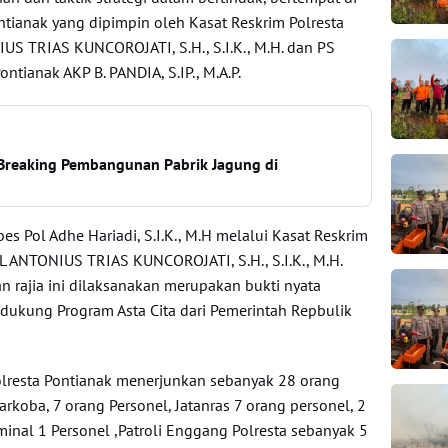
ntianak yang dipimpin oleh Kasat Reskrim Polresta
S TRIAS KUNCOROJATI, S.H., S.I.K., M.H. dan PS
ntianak AKP B. PANDIA, S.IP., M.A.P.
Breaking Pembangunan Pabrik Jagung di
s Pol Adhe Hariadi, S.I.K., M.H melalui Kasat Reskrim
 ANTONIUS TRIAS KUNCOROJATI, S.H., S.I.K., M.H.
 rajia ini dilaksanakan merupakan bukti nyata
ukung Program Asta Cita dari Pemerintah Repbulik
Polresta Pontianak menerjunkan sebanyak 28 orang
snarkoba, 7 orang Personel, Jatanras 7 orang personel, 2
minal 1 Personel ,Patroli Enggang Polresta sebanyak 5