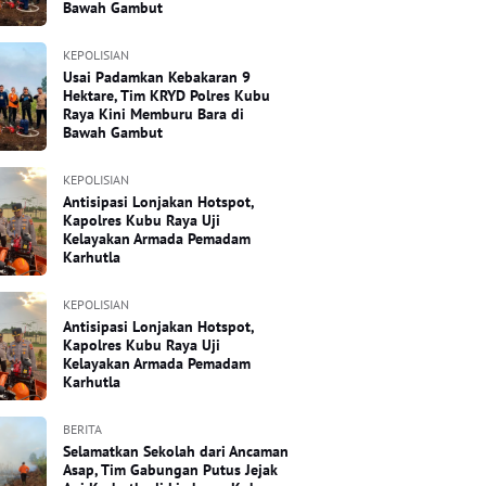
Bawah Gambut
KEPOLISIAN
Usai Padamkan Kebakaran 9
Hektare, Tim KRYD Polres Kubu
Raya Kini Memburu Bara di
Bawah Gambut
KEPOLISIAN
Antisipasi Lonjakan Hotspot,
Kapolres Kubu Raya Uji
Kelayakan Armada Pemadam
Karhutla
KEPOLISIAN
Antisipasi Lonjakan Hotspot,
Kapolres Kubu Raya Uji
Kelayakan Armada Pemadam
Karhutla
BERITA
Selamatkan Sekolah dari Ancaman
Asap, Tim Gabungan Putus Jejak