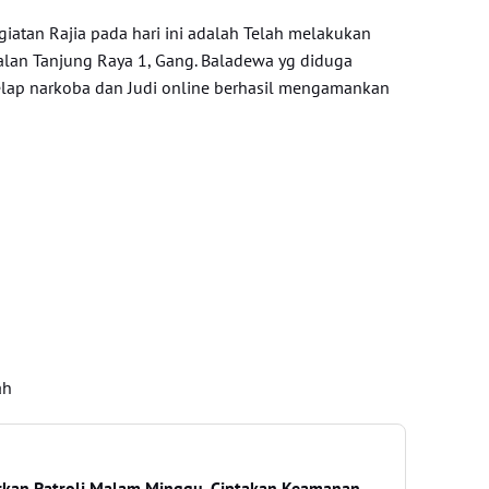
giatan Rajia pada hari ini adalah Telah melakukan
lan Tanjung Raya 1, Gang. Baladewa yg diduga
elap narkoba dan Judi online berhasil mengamankan
ah
rkan Patroli Malam Minggu, Ciptakan Keamanan