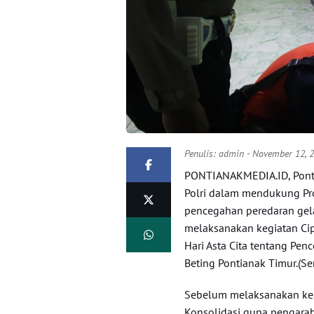
Penulis:
admin
- November 12, 
PONTIANAKMEDIA.ID, Ponti
Polri dalam mendukung Pro
pencegahan peredaran gela
melaksanakan kegiatan Ci
Hari Asta Cita tentang Pe
Beting Pontianak Timur.(Se
Sebelum melaksanakan kegi
Konsolidasi guna pengaraha