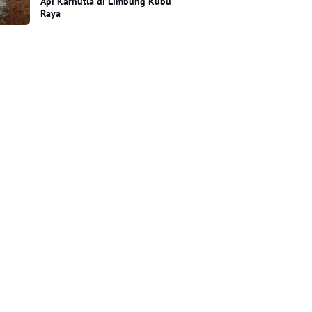
Api Karhutla di Limbung Kubu
Raya