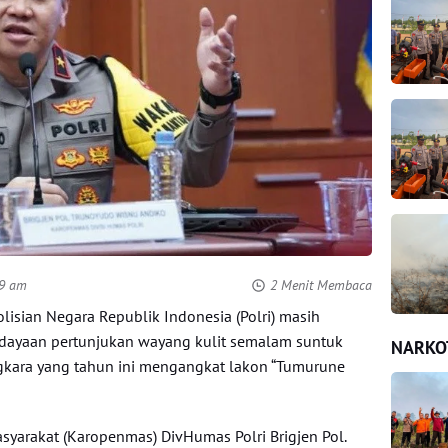
39 am
2 Menit Membaca
sian Negara Republik Indonesia (Polri) masih
ayaan pertunjukan wayang kulit semalam suntuk
NARKO
gkara yang tahun ini mengangkat lakon “Tumurune
syarakat (Karopenmas) DivHumas Polri Brigjen Pol.