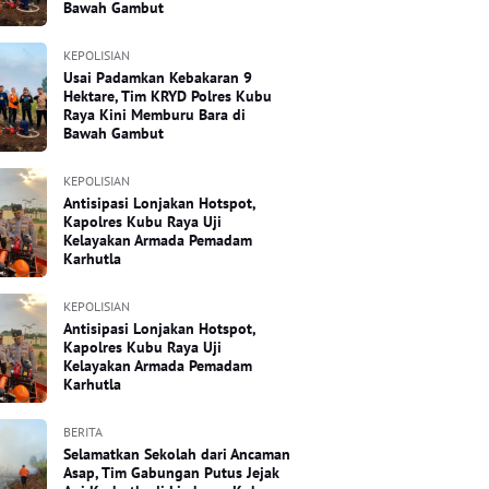
Bawah Gambut
KEPOLISIAN
Usai Padamkan Kebakaran 9
Hektare, Tim KRYD Polres Kubu
Raya Kini Memburu Bara di
Bawah Gambut
KEPOLISIAN
Antisipasi Lonjakan Hotspot,
Kapolres Kubu Raya Uji
Kelayakan Armada Pemadam
Karhutla
KEPOLISIAN
Antisipasi Lonjakan Hotspot,
Kapolres Kubu Raya Uji
Kelayakan Armada Pemadam
Karhutla
BERITA
Selamatkan Sekolah dari Ancaman
Asap, Tim Gabungan Putus Jejak