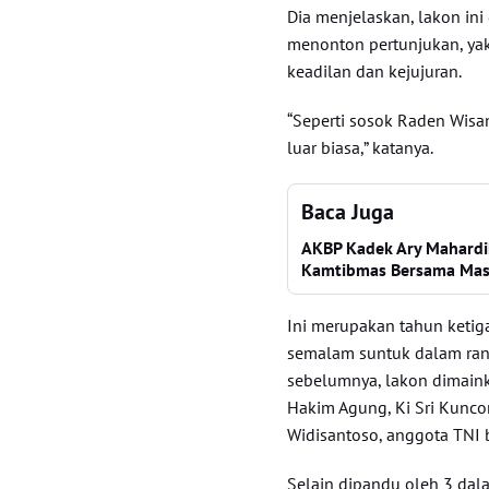
Dia menjelaskan, lakon in
menonton pertunjukan, ya
keadilan dan kejujuran.
“Seperti sosok Raden Wisa
luar biasa,” katanya.
Baca Juga
AKBP Kadek Ary Mahardik
Kamtibmas Bersama Mas
Ini merupakan tahun ketig
semalam suntuk dalam rang
sebelumnya, lakon dimaink
Hakim Agung, Ki Sri Kuncor
Widisantoso, anggota TNI 
Selain dipandu oleh 3 dala