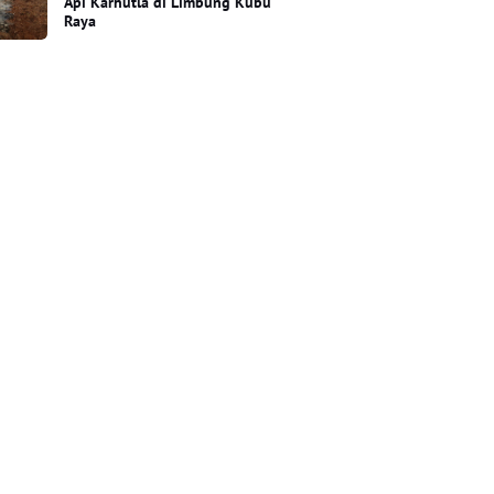
Api Karhutla di Limbung Kubu
Raya