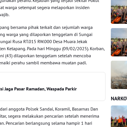
nakan perahu. Kejadian yang terjadi sekitar Pukul
at warga setempat segera melaporkan insiden
ajib.
apang bersama pihak terkait dan sejumlah warga
ng warga yang dilaporkan tenggelam di Sungai
Sungai Rusa RT.015 RW.000 Desa Muara Jekak
n Ketapang. Pada hari Minggu (09/02/2025). Korban,
ni (43) dilaporkan tenggelam setelah mencoba
enaiki perahu sambil membawa muatan padi.
isi Jaga Pasar Ramadan, Waspada Parkir
NARKO
dari anggota Polsek Sandai, Koramil, Basarnas Dan
kitar, segera melakukan pencarian setelah menerima
an. Pencarian berlangsung selama hampir 1 hari