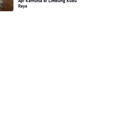
Api Karhutla di Limbung Kubu
Raya