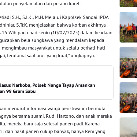
atan penyelamatan dan perahu karet.
iadi S.H., S.I.K., M.H. Melalui Kapolsek Sandai IPDA
iniar, S.Tr.K. menjelaskan bahwa korban akhirnya
3.15 Wib pada hari senin (10/02/2025) dalam keadaan
engucapkan bela sungkawa yang mendalam kepada
a mengimbau masyarakat untuk selalu berhati-hati
gai, terutama saat arus yang kuat,” ungkapnya.
Kasus Narkoba, Polsek Nanga Tayap Amankan
Dan 99 Gram Sabu
an menurut informasi warga peristiwa ini bermula
angnya bersama suami, Rudi Hartono, dan anak mereka
itu, mereka baru saja selesai panen padi. Karena
il dan hasil panen cukup banyak, hanya Reni yang