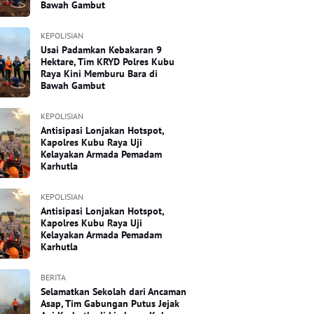
Bawah Gambut
KEPOLISIAN
Usai Padamkan Kebakaran 9
Hektare, Tim KRYD Polres Kubu
Raya Kini Memburu Bara di
Bawah Gambut
KEPOLISIAN
Antisipasi Lonjakan Hotspot,
Kapolres Kubu Raya Uji
Kelayakan Armada Pemadam
Karhutla
KEPOLISIAN
Antisipasi Lonjakan Hotspot,
Kapolres Kubu Raya Uji
Kelayakan Armada Pemadam
Karhutla
BERITA
Selamatkan Sekolah dari Ancaman
Asap, Tim Gabungan Putus Jejak