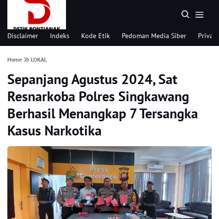
Disclaimer
Indeks
Kode Etik
Pedoman Media Siber
Privacy
Home
LOKAL
Sepanjang Agustus 2024, Sat
Resnarkoba Polres Singkawang
Berhasil Menangkap 7 Tersangka
Kasus Narkotika