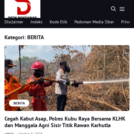
Disclaimer
Indeks
Kode Etik
Pedoman Media Siber
Privacy
Kategori:
BERITA
BERITA
Cegah Kabut Asap, Polres Kubu Raya Bersama KLHK
dan Manggala Agni Sisir Titik Rawan Karhutla
admin
Agustus 3, 2026