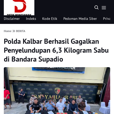
Disclaimer
Indeks
Kode Etik
Pedoman Media Siber
Privacy
Home
BERITA
Polda Kalbar Berhasil Gagalkan
Penyelundupan 6,3 Kilogram Sabu
di Bandara Supadio