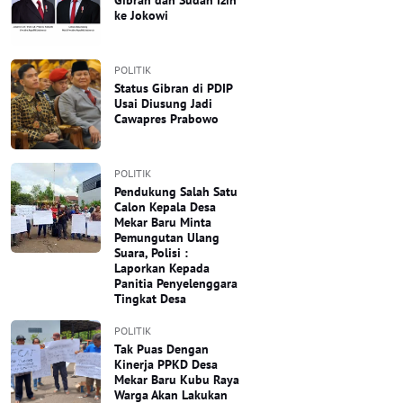
Gibran dan Sudah Izin
ke Jokowi
POLITIK
Status Gibran di PDIP
Usai Diusung Jadi
Cawapres Prabowo
POLITIK
Pendukung Salah Satu
Calon Kepala Desa
Mekar Baru Minta
Pemungutan Ulang
Suara, Polisi :
Laporkan Kepada
Panitia Penyelenggara
Tingkat Desa
POLITIK
Tak Puas Dengan
Kinerja PPKD Desa
Mekar Baru Kubu Raya
Warga Akan Lakukan