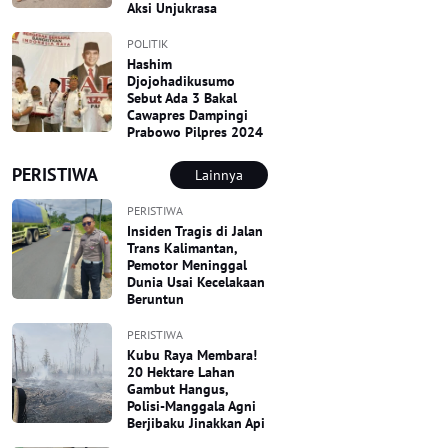
Aksi Unjukrasa
POLITIK
Hashim
Djojohadikusumo
Sebut Ada 3 Bakal
Cawapres Dampingi
Prabowo Pilpres 2024
PERISTIWA
Lainnya
PERISTIWA
Insiden Tragis di Jalan
Trans Kalimantan,
Pemotor Meninggal
Dunia Usai Kecelakaan
Beruntun
PERISTIWA
Kubu Raya Membara!
20 Hektare Lahan
Gambut Hangus,
Polisi-Manggala Agni
Berjibaku Jinakkan Api