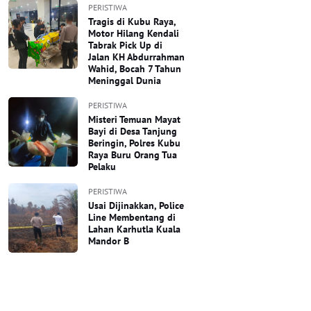
PERISTIWA
Tragis di Kubu Raya,
Motor Hilang Kendali
Tabrak Pick Up di
Jalan KH Abdurrahman
Wahid, Bocah 7 Tahun
Meninggal Dunia
PERISTIWA
Misteri Temuan Mayat
Bayi di Desa Tanjung
Beringin, Polres Kubu
Raya Buru Orang Tua
Pelaku
PERISTIWA
Usai Dijinakkan, Police
Line Membentang di
Lahan Karhutla Kuala
Mandor B