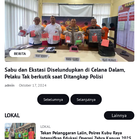
BERITA
Sabu dan Ekstasi Diselundupkan di Celana Dalam,
Pelaku Tak berkutik saat Ditangkap Polisi
admin
Oktober 17, 2024
Sebelumnya
Selanjutnya
LOKAL
Lainnya
LOKAL
Tekan Pelanggaran Lalin, Polres Kubu Raya
Intensifkan Edukasi Operasi Zebra Kapuas 2025