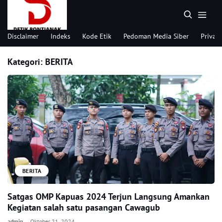
Disclaimer
Indeks
Kode Etik
Pedoman Media Siber
Privacy
Kategori:
BERITA
BERITA
Satgas OMP Kapuas 2024 Terjun Langsung Amankan
Kegiatan salah satu pasangan Cawagub
admin
Oktober 21, 2024